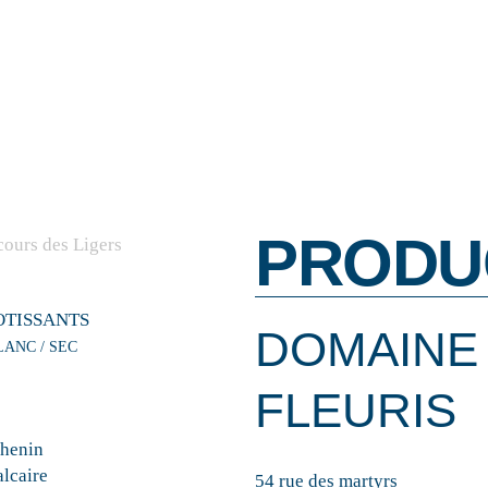
PRODU
OTISSANTS
DOMAINE
LANC / SEC
FLEURIS
henin
alcaire
54 rue des martyrs