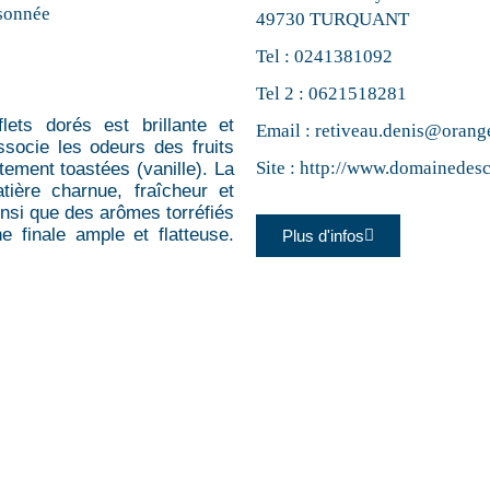
sonnée
49730 TURQUANT
Tel :
0241381092
Tel 2 :
0621518281
ets dorés est brillante et
Email :
retiveau.denis@orange
ssocie les odeurs des fruits
Site :
http://www.domainedes
ement toastées (vanille). La
tière charnue, fraîcheur et
ainsi que des arômes torréfiés
ne finale ample et flatteuse.
Plus d'infos