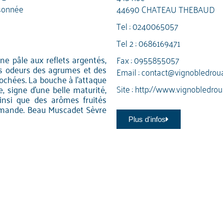
sonnée
44690 CHATEAU THEBAUD
Tel :
0240065057
Tel 2 :
0686169471
une pâle aux reflets argentés,
Fax : 0955855057
les odeurs des agrumes et des
Email :
contact@vignobledrou
iochées. La bouche à l'attaque
Site :
http://www.vignobledro
, signe d'une belle maturité,
ainsi que des arômes fruités
urmande. Beau Muscadet Sèvre
Plus d'infos