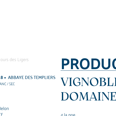
PRODU
18
ABBAYE DES TEMPLIERS
VIGNOBL
ANC / SEC
DOMAINE
elon
TE
4 la noe