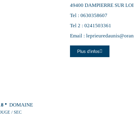
49400 DAMPIERRE SUR LO
Tel :
0630358607
Tel 2 :
0241503361
Email :
leprieuredaunis@oran
Plus d'infos
18
DOMAINE
OUGE / SEC