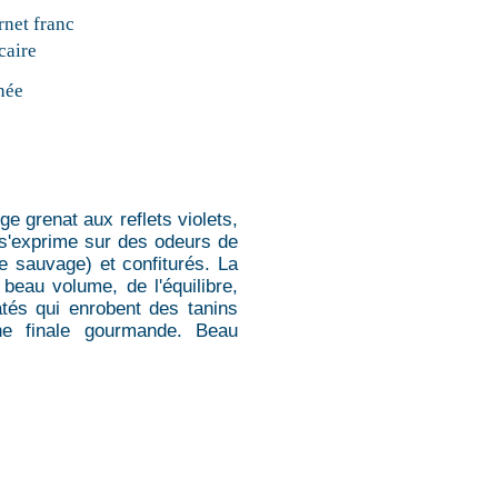
net franc
caire
née
ge grenat aux reflets violets,
i s'exprime sur des odeurs de
ise sauvage) et confiturés. La
beau volume, de l'équilibre,
tés qui enrobent des tanins
ne finale gourmande. Beau