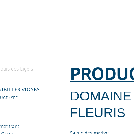
PRODU
VIEILLES VIGNES
DOMAINE
UGE / SEC
FLEURIS
net franc
54 rue des martyrs
LCAIRE