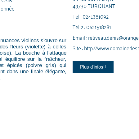
49730 TURQUANT
sonnée
Tel :
0241381092
Tel 2 :
0621518281
Email :
retiveau.denis@orange.
 nuances violines s'ouvre sur
Site :
http://www.domainedes
es fleurs (violette) à celles
oise). La bouche à l'attaque
 équilibre sur la fraîcheur,
et épicés (poivre gris) qui
Plus d'infos
nt dans une finale élégante,
.