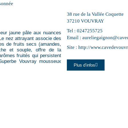
sonnée
38 rue de la Vallée Coquette
37210 VOUVRAY
Tel :
0247255725
uleur jaune pâle aux nuances
Email :
aureliegaignon@cave
. Le nez attrayant associe des
tes de fruits secs (amandes,
Site :
http://www.cavedevouv
che et souple, offre de la
 arômes fruités qui persistent
 Superbe Vouvray mousseux
Plus d'infos