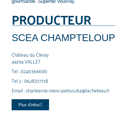
gourmande. Superbe Vouvray.
PRODUCTEUR
SCEA CHAMPTELOUP
Château du Cléray
44194 VALLET
Tel :
0240366600
Tel 2 :
0628377718
Email :
sharleen.le-mero-pietruszka@lacheteau.fr
Plus d'infos