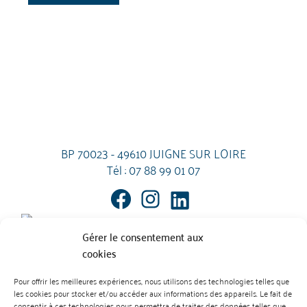
BP 70023 - 49610 JUIGNE SUR LOIRE
Tél :
07 88 99 01 07
Gérer le consentement aux
cookies
Pour offrir les meilleures expériences, nous utilisons des technologies telles que
les cookies pour stocker et/ou accéder aux informations des appareils. Le fait de
Mentions Légales
Contact
consentir à ces technologies nous permettra de traiter des données telles que