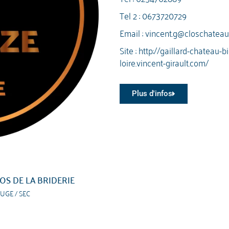
Tel 2 :
0673720729
Email :
vincent.g@closchateaug
Site :
http://gaillard-chateau-
loire.vincent-girault.com/
Plus d'infos
OS DE LA BRIDERIE
UGE / SEC