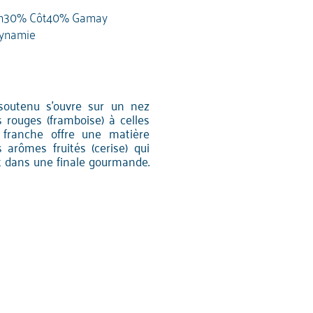
on30% Côt40% Gamay
ynamie
 soutenu s'ouvre sur un nez
s rouges (framboise) à celles
e franche offre une matière
 arômes fruités (cerise) qui
nt dans une finale gourmande.