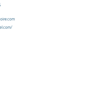
G
loire.com
el.com/