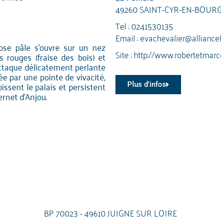
49260 SAINT-CYR-EN-BOUR
Tel :
0241530135
Email :
evachevalier@alliance
rose pâle s'ouvre sur un nez
Site :
http://www.robertetmarc
s rouges (fraise des bois) et
attaque délicatement perlante
ée par une pointe de vivacité,
issent le palais et persistent
Plus d'infos
rnet d'Anjou.
BP 70023 - 49610 JUIGNE SUR LOIRE