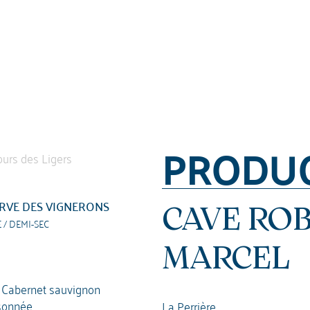
PRODU
RVE DES VIGNERONS
CAVE RO
 / DEMI-SEC
MARCEL
 Cabernet sauvignon
sonnée
La Perrière