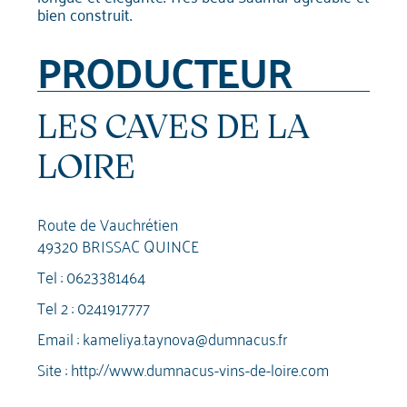
bien construit.
PRODUCTEUR
LES CAVES DE LA
LOIRE
Route de Vauchrétien
49320 BRISSAC QUINCE
Tel :
0623381464
Tel 2 :
0241917777
Email :
kameliya.taynova@dumnacus.fr
Site :
http://www.dumnacus-vins-de-loire.com