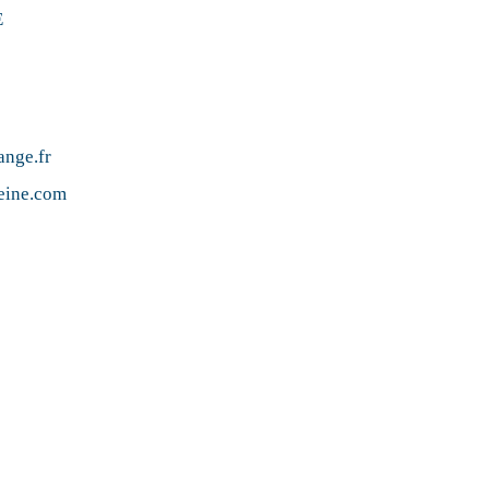
E
ange.fr
eine.com