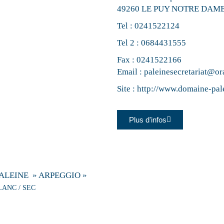
49260 LE PUY NOTRE DAM
Tel :
0241522124
Tel 2 :
0684431555
Fax : 0241522166
Email :
paleinesecretariat@or
Site :
http://www.domaine-pal
Plus d'infos
ALEINE » ARPEGGIO »
LANC / SEC