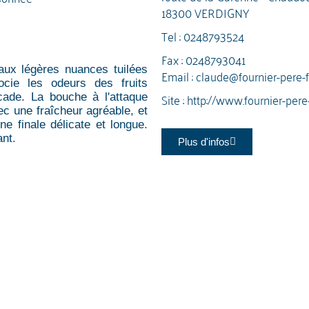
18300 VERDIGNY
Tel :
0248793524
Fax : 0248793041
 aux légères nuances tuilées
Email :
claude@fournier-pere-fi
ocie les odeurs des fruits
Site :
http://www.fournier-pere-f
ade. La bouche à l'attaque
vec une fraîcheur agréable, et
e finale délicate et longue.
nt.
Plus d'infos