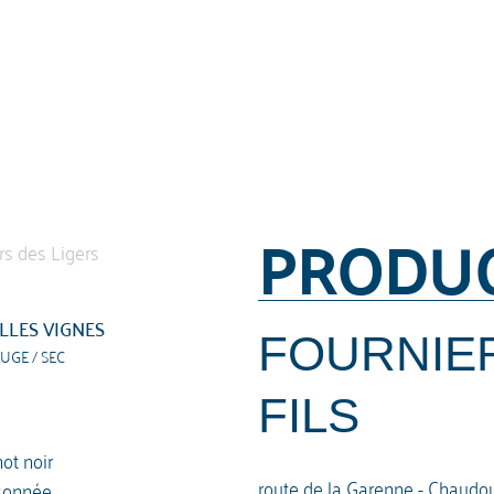
PRODU
LLES VIGNES
FOURNIER
UGE / SEC
FILS
ot noir
route de la Garenne - Chaudo
sonnée