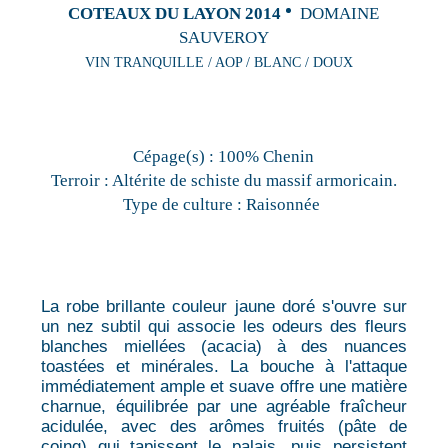
COTEAUX DU LAYON 2014
DOMAINE
SAUVEROY
VIN TRANQUILLE / AOP / BLANC / DOUX
Cépage(s) :
100% Chenin
Terroir :
Altérite de schiste du massif armoricain.
Type de culture :
Raisonnée
La robe brillante couleur jaune doré s'ouvre sur
un nez subtil qui associe les odeurs des fleurs
blanches miellées (acacia) à des nuances
toastées et minérales. La bouche à l'attaque
immédiatement ample et suave offre une matière
charnue, équilibrée par une agréable fraîcheur
acidulée, avec des arômes fruités (pâte de
coing) qui tapissent le palais, puis persistent