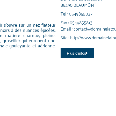
86490 BEAUMONT
Tel :
0549855037
Fax : 0549855813
ir s'ouvre sur un nez flatteur
Email :
contact@domainelatou
t noirs à des nuances épicées.
e matière charnue, pleine,
Site :
http://www.domainelato
e, groseille) qui enrobent une
inale gouleyante et aérienne.
Plus d'infos