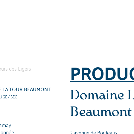
PRODU
 LA TOUR BEAUMONT
Domaine L
UGE / SEC
Beaumont
amay
sonnée
2 avenue de Bordeaux