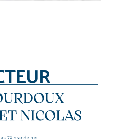
CTEUR
BOURDOUX
ET NICOLAS
olas 79 grande rue