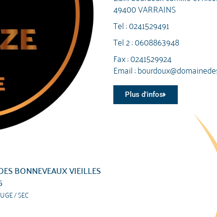
49400 VARRAINS
Tel :
0241529491
Tel 2 :
0608863948
Fax : 0241529924
Email :
bourdoux@domainede
Plus d'infos
DES BONNEVEAUX VIEILLES
5
UGE / SEC