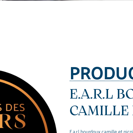
PRODU
E.A.R.L 
CAMILLE 
E.a.r.l bourdoux camille et nic