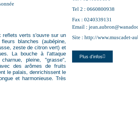
sonnée
Tel 2 :
0660800938
Fax : 0240339131
Email :
jean.aubron@wanadoo
x reflets verts s'ouvre sur un
Site :
http://www.muscadet-a
fleurs blanches (aubépine,
se, zeste de citron vert) et
ques. La bouche à l'attaque
Plus d'infos
charnue, pleine, "grasse",
 avec des arômes de fruits
nt le palais, denrichissent le
longue et harmonieuse. Très