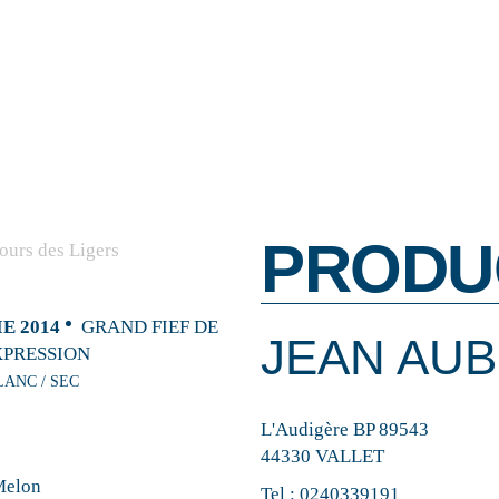
PRODU
E 2014
GRAND FIEF DE
JEAN AU
XPRESSION
LANC / SEC
L'Audigère BP 89543
44330 VALLET
Melon
Tel :
0240339191