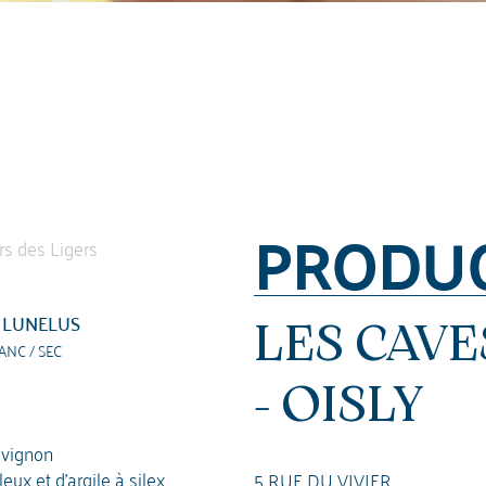
PRODU
 LUNELUS
LES CAVE
ANC / SEC
- OISLY
vignon
ux et d'argile à silex
5 RUE DU VIVIER