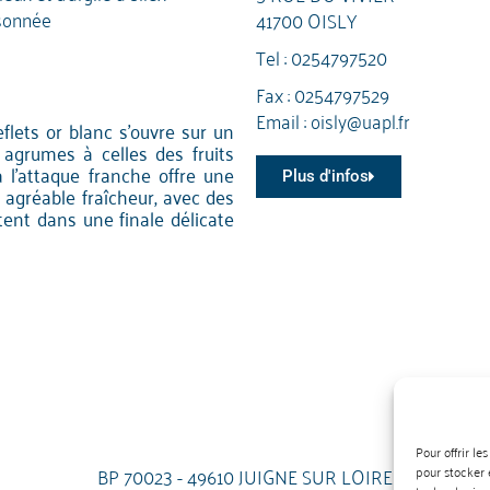
sonnée
41700 OISLY
Tel :
0254797520
Fax : 0254797529
Email :
oisly@uapl.fr
eflets or blanc s'ouvre sur un
 agrumes à celles des fruits
 l'attaque franche offre une
Plus d'infos
 agréable fraîcheur, avec des
ent dans une finale délicate
Pour offrir l
BP 70023 - 49610 JUIGNE SUR LOIRE
pour stocker 