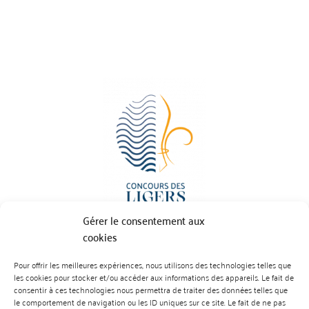
Gérer le consentement aux
cookies
Pour offrir les meilleures expériences, nous utilisons des technologies telles que
BP 70023 - 49610 JUIGNE SUR LOIRE
les cookies pour stocker et/ou accéder aux informations des appareils. Le fait de
Tél :
07 88 99 01 07
consentir à ces technologies nous permettra de traiter des données telles que
le comportement de navigation ou les ID uniques sur ce site. Le fait de ne pas