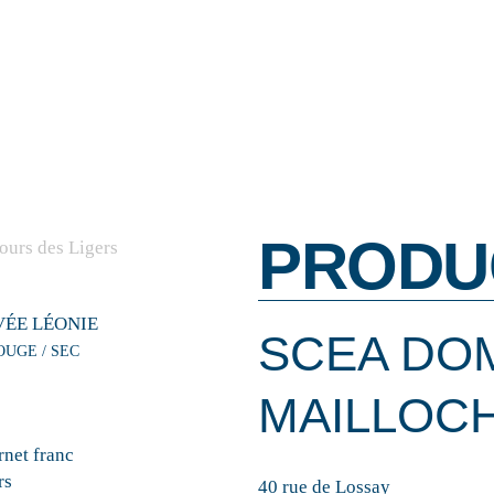
PRODU
ÉE LÉONIE
SCEA DO
OUGE / SEC
MAILLOC
net franc
rs
40 rue de Lossay