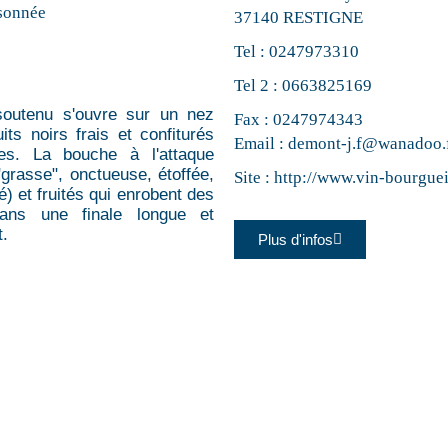
sonnée
37140 RESTIGNE
Tel :
0247973310
Tel 2 :
0663825169
 soutenu s'ouvre sur un nez
Fax : 0247974343
ts noirs frais et confiturés
Email :
demont-j.f@wanadoo.
es. La bouche à l'attaque
grasse", onctueuse, étoffée,
Site :
http://www.vin-bourgue
é) et fruités qui enrobent des
dans une finale longue et
t.
Plus d'infos