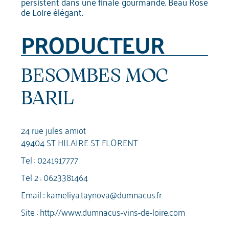
persistent dans une finale gourmande. Beau Rosé
de Loire élégant.
PRODUCTEUR
BESOMBES MOC
BARIL
24 rue jules amiot
49404 ST HILAIRE ST FLORENT
Tel :
0241917777
Tel 2 :
0623381464
Email :
kameliya.taynova@dumnacus.fr
Site :
http://www.dumnacus-vins-de-loire.com