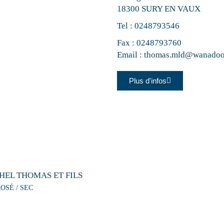
18300 SURY EN VAUX
Tel :
0248793546
Fax : 0248793760
Email :
thomas.mld@wanadoo
Plus d'infos
EL THOMAS ET FILS
OSÉ / SEC