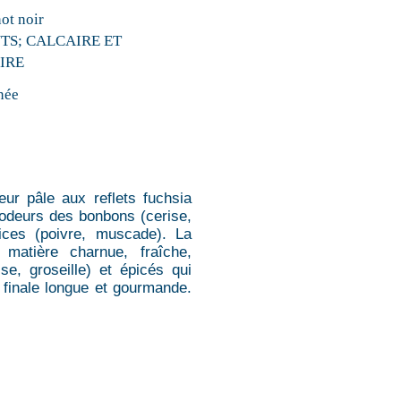
ot noir
TS; CALCAIRE ET
IRE
née
eur pâle aux reflets fuchsia
 odeurs des bonbons (cerise,
ices (poivre, muscade). La
 matière charnue, fraîche,
se, groseille) et épicés qui
e finale longue et gourmande.