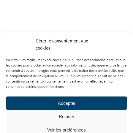
Gérer le consentement aux
cookies
BP 70023 - 49610 JUIGNE SUR LOIRE
Pour offrir les meilleures expériences, nous utilisons des technologies telles que
Tél :
07 88 99 01 07
les cookies pour stocker et/ou accéder aux informations des appareils. Le fait de
consentir à ces technologies nous permettra de traiter des données telles que
le comportement de navigation ou les ID uniques sur ce site. Le fait de ne pas
consentir ou de retirer son consentement peut avoir un effet négatif sur
certaines caractéristiques et fonctions.
Accepter
Refuser
Mentions Légales
Contact
L’abus d’alcool est dangereux pour la santé. À consommer avec
Voir les préférences
modération.