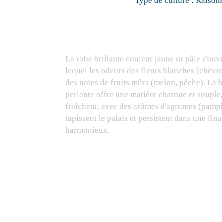
Type de culture :
Raison
La robe brillante couleur jaune or pâle s'ouv
lequel les odeurs des fleurs blanches (chèvref
des notes de fruits mûrs (melon, pêche). La 
perlante offre une matière charnue et souple
fraîcheur, avec des arômes d'agrumes (pamp
tapissent le palais et persistent dans une fi
harmonieux.