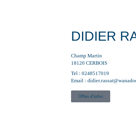
Product
DIDIER R
Champ Martin
18120 CERBOIS
Tel :
0248517019
Email :
didier.rassat@wanadoo
Plus d'infos