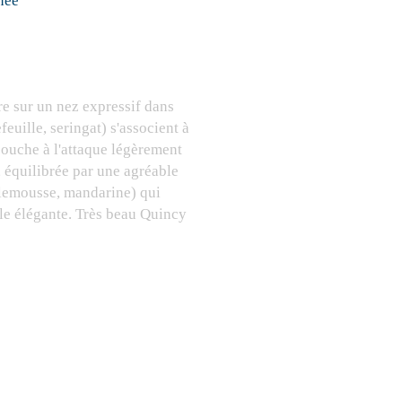
née
re sur un nez expressif dans
euille, seringat) s'associent à
bouche à l'attaque légèrement
, équilibrée par une agréable
lemousse, mandarine) qui
nale élégante. Très beau Quincy