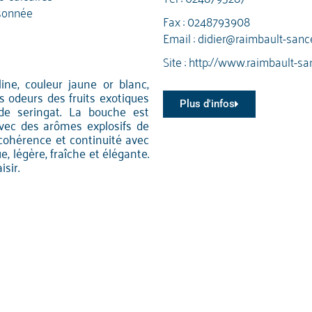
sonnée
Fax : 0248793908
Email :
didier@raimbault-sanc
Site :
http://www.raimbault-sa
line, couleur jaune or blanc,
es odeurs des fruits exotiques
Plus d'infos
 de seringat. La bouche est
avec des arômes explosifs de
e cohérence et continuité avec
ue, légère, fraîche et élégante.
sir.