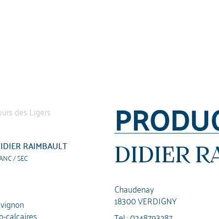
PRODU
IDIER RAIMBAULT
DIDIER R
ANC / SEC
Chaudenay
18300 VERDIGNY
vignon
lo-calcaires
Tel :
0248793287