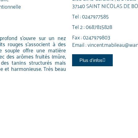
37140 SAINT NICOLAS DE B
tionnelle
Tel :
0247977585
Tel 2 :
0687815828
Fax : 0247979803
 profond s'ouvre sur un nez
its rouges s'associent à des
Email :
vincent.mabileau@wan
ue souple offre une matière
vec des arômes fruités (mûre,
t des tanins structurés mais
Plus d'infos
ue et harmonieuse. Très beau