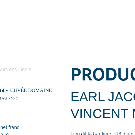
PRODU
14
CUVÉE DOMAINE
EARL JAC
UGE / SEC
VINCENT 
net franc
Lieu dit la Gardiere , 178 rout
caire