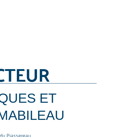
CTEUR
QUES ET
MABILEAU
e du Piassereau