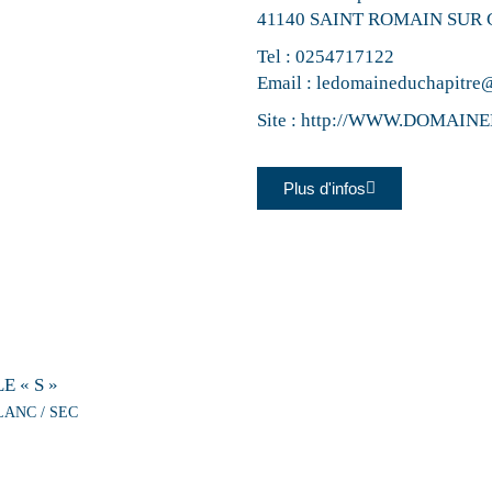
41140 SAINT ROMAIN SUR
Tel :
0254717122
Email :
ledomaineduchapitre
Site :
http://WWW.DOMAIN
Plus d'infos
LE « S »
LANC / SEC