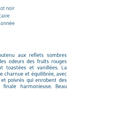
ot noir
caire
sonnée
soutenu aux reflets sombres
les odeurs des fruits rouges
nt toastées et vanillées. La
e charnue et équilibrée, avec
) et poivrés qui enrobent des
 finale harmonieuse. Beau