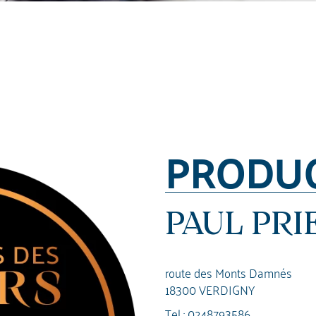
PRODU
PAUL PRI
route des Monts Damnés
18300 VERDIGNY
Tel :
0248793586