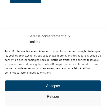
Gérer le consentement aux
cookies
Pour offrir les meilleures expériences, nous utilisons des technologies telles que
BP 70023 - 49610 JUIGNE SUR LOIRE
les cookies pour stocker et/ou accéder aux informations des appareils. Le fait de
Tél :
07 88 99 01 07
consentir à ces technologies nous permettra de traiter des données telles que
le comportement de navigation ou les ID uniques sur ce site. Le fait de ne pas
consentir ou de retirer son consentement peut avoir un effet négatif sur
certaines caractéristiques et fonctions.
Accepter
Refuser
Mentions Légales
Contact