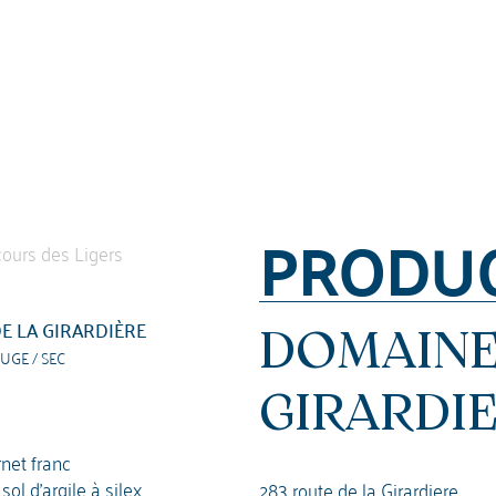
PRODU
E LA GIRARDIÈRE
DOMAINE
UGE / SEC
GIRARDI
net franc
ol d'argile à silex
283 route de la Girardiere