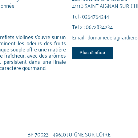
sonnée
41110 SAINT AIGNAN SUR CH
Tel :
0254754244
Tel 2 :
0672834234
eflets violines s'ouvre sur un
Email :
domainedelagirardier
minent les odeurs des fruits
taque souple offre une matière
Plus d'infos
le fraîcheur, avec des arômes
t persistent dans une finale
 caractère gourmand.
BP 70023 - 49610 JUIGNE SUR LOIRE