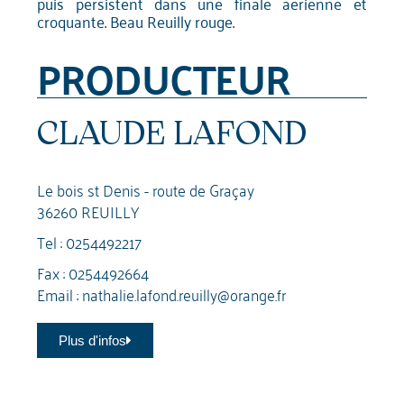
puis persistent dans une finale aérienne et
croquante. Beau Reuilly rouge.
PRODUCTEUR
CLAUDE LAFOND
Le bois st Denis - route de Graçay
36260 REUILLY
Tel :
0254492217
Fax : 0254492664
Email :
nathalie.lafond.reuilly@orange.fr
Plus d'infos