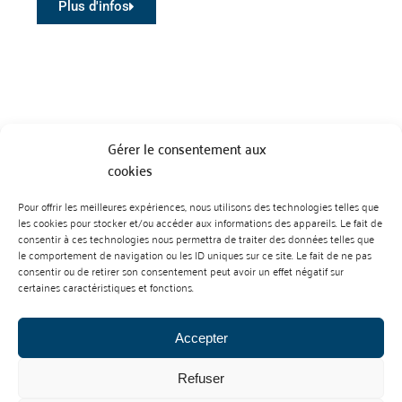
Plus d'infos
Gérer le consentement aux
cookies
Pour offrir les meilleures expériences, nous utilisons des technologies telles que
BP 70023 - 49610 JUIGNE SUR LOIRE
les cookies pour stocker et/ou accéder aux informations des appareils. Le fait de
Tél :
07 88 99 01 07
consentir à ces technologies nous permettra de traiter des données telles que
le comportement de navigation ou les ID uniques sur ce site. Le fait de ne pas
consentir ou de retirer son consentement peut avoir un effet négatif sur
certaines caractéristiques et fonctions.
Accepter
Refuser
Mentions Légales