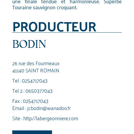
une finale tendue et harmonieuse. Superbe
Touraine sauvignon croquant.
PRODUCTEUR
BODIN
26 rue des Fourmeaux
41140 SAINT ROMAIN
Tel :
0254717043
Tel 2 :
0650377043
Fax : 0254717043
Email :
jcbodin@wanadoo.fr
Site :
http://labergeonniere.com