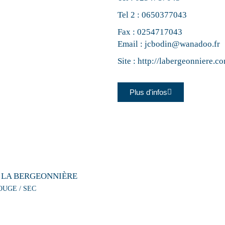
Tel 2 :
0650377043
Fax : 0254717043
Email :
jcbodin@wanadoo.fr
Site :
http://labergeonniere.c
Plus d'infos
 LA BERGEONNIÈRE
OUGE / SEC