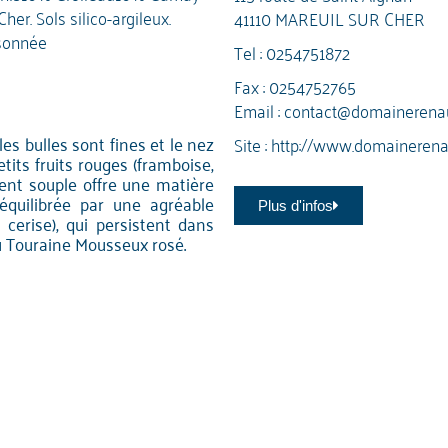
er. Sols silico-argileux.
41110 MAREUIL SUR CHER
sonnée
Tel :
0254751872
Fax : 0254752765
Email :
contact@domainerena
les bulles sont fines et le nez
Site :
http://www.domaineren
tits fruits rouges (framboise,
ent souple offre une matière
 équilibrée par une agréable
Plus d'infos
, cerise), qui persistent dans
u Touraine Mousseux rosé.