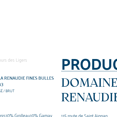
PRODU
A RENAUDIE FINES BULLES
DOMAINE
13
É / BRUT
RENAUDI
aunis10% Grolleau10% Gamay
115 route de Saint Aignan