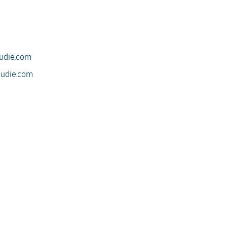
udie.com
audie.com