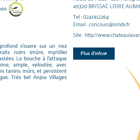
49320 BRISSAC LOIRE AUB
née
Tel :
0241912264
Email :
concours@omdv.fr
Site :
http://www.chateaulavar
 profond s'ouvre sur un nez
its noirs (mûre, myrtille)
Plus d'infos
astées. La bouche à l'attaque
ine, ample, veloutée, avec
s tanins mûrs, et persistent
gue. Très bel Anjou Villages