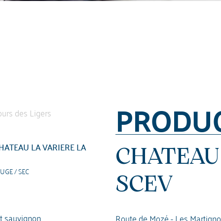
PRODU
HATEAU LA VARIERE LA
CHATEAU 
UGE / SEC
SCEV
t sauvignon
Route de Mozé - Les Martigno