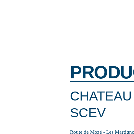
PRODU
CHATEAU 
SCEV
Route de Mozé - Les Martigno