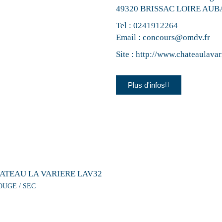
49320 BRISSAC LOIRE AU
Tel :
0241912264
Email :
concours@omdv.fr
Site :
http://www.chateaulavar
Plus d'infos
ATEAU LA VARIERE LAV32
OUGE / SEC