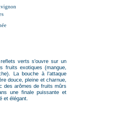
uvignon
es
née
reflets verts s'ouvre sur un
s fruits exotiques (mangue,
che). La bouche à l'attaque
ère douce, pleine et charnue,
ec des arômes de fruits mûrs
ans une finale puissante et
 et élégant.