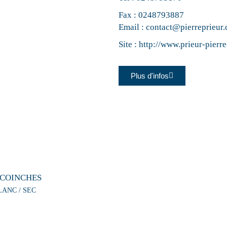
Fax : 0248793887
Email :
contact@pierreprieur
Site :
http://www.prieur-pierr
Plus d'infos
 COINCHES
LANC / SEC