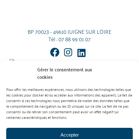
BP 70023 - 49610 JUIGNE SUR LOIRE
Tél :
07 88 99 01 07
Gérer le consentement aux
cookies
Pour offrir les meilleures expériences, nous utilisons des technologies telles que
les cookies pour stocker et/ou accéder aux informations des appareils. Le fait de
Mentions Légales
Contact
consentir à ces technologies nous permettra de traiter des données telles que
L’abus d’alcool est dangereux pour la santé. À consommer avec
le comportement de navigation ou les ID uniques sur ce site. Le fait de ne pas
modération.
consentir ou de retirer son consentement peut avoir un effet négatif sur
Règlement des vins
Règlement des produits cidricoles
certaines caractéristiques et fonctions.
Création : Agence Préambulles
Accepter