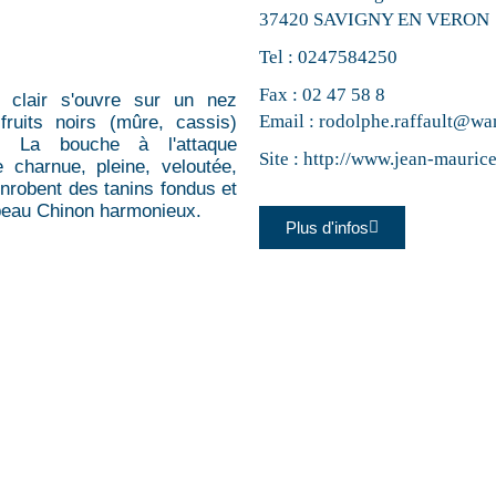
37420 SAVIGNY EN VERON
Tel :
0247584250
Fax : 02 47 58 8
t clair s'ouvre sur un nez
Email :
rodolphe.raffault@wa
ruits noirs (mûre, cassis)
. La bouche à l'attaque
Site :
http://www.jean-maurice
 charnue, pleine, veloutée,
nrobent des tanins fondus et
 beau Chinon harmonieux.
Plus d'infos