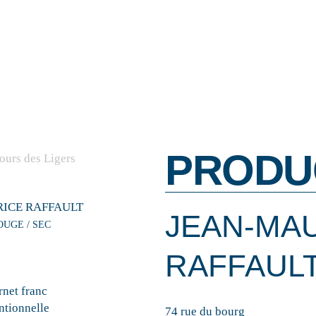
PRODU
ICE RAFFAULT
JEAN-MA
OUGE / SEC
RAFFAUL
net franc
tionnelle
74 rue du bourg