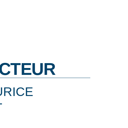
CTEUR
URICE
T