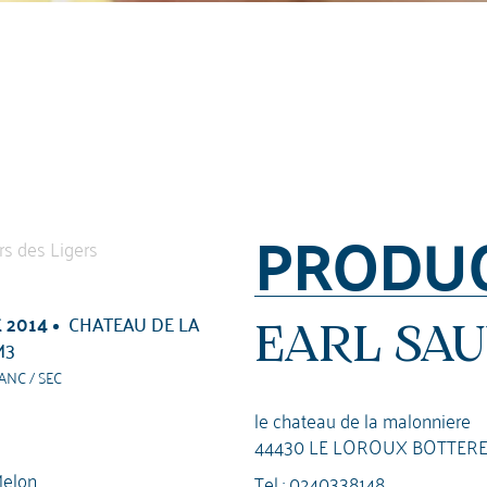
PRODU
 2014
CHATEAU DE LA
EARL SA
M3
ANC / SEC
le chateau de la malonniere
44430 LE LOROUX BOTTER
elon
Tel :
0240338148