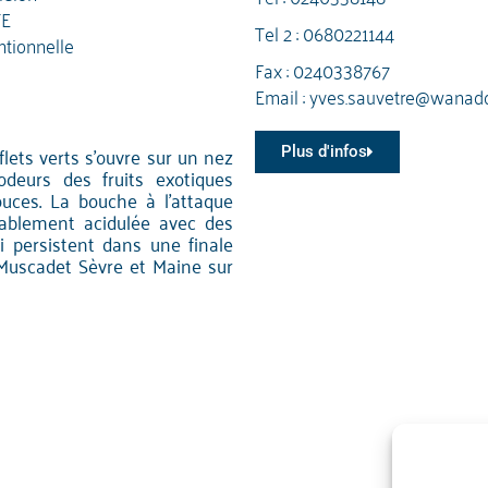
TE
Tel 2 :
0680221144
tionnelle
Fax : 0240338767
Email :
yves.sauvetre@wanado
flets verts s'ouvre sur un nez
Plus d'infos
odeurs des fruits exotiques
ouces. La bouche à l'attaque
éablement acidulée avec des
i persistent dans une finale
Muscadet Sèvre et Maine sur