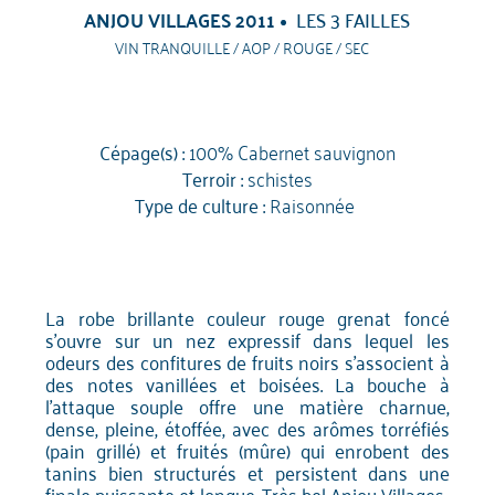
ANJOU VILLAGES 2011
LES 3 FAILLES
VIN TRANQUILLE / AOP / ROUGE / SEC
Cépage(s) :
100% Cabernet sauvignon
Terroir :
schistes
Type de culture :
Raisonnée
La robe brillante couleur rouge grenat foncé
s'ouvre sur un nez expressif dans lequel les
odeurs des confitures de fruits noirs s'associent à
des notes vanillées et boisées. La bouche à
l'attaque souple offre une matière charnue,
dense, pleine, étoffée, avec des arômes torréfiés
(pain grillé) et fruités (mûre) qui enrobent des
tanins bien structurés et persistent dans une
finale puissante et longue. Très bel Anjou Villages.