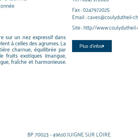
sonnée
Fax : 0247972025
Email :
caves@coulydutheil-c
Site :
http://www.coulydutheil
vre sur un nez expressif dans
êlent à celles des agrumes. La
Plus d'infos
ière charnue, équilibrée par
e fruits exotiques (mangue,
ngue, fraîche et harmonieuse.
BP 70023 - 49610 JUIGNE SUR LOIRE