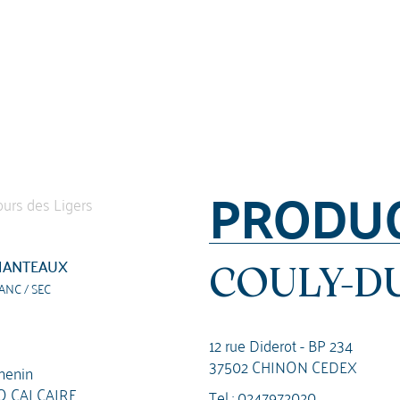
PRODU
HANTEAUX
COULY-D
ANC / SEC
12 rue Diderot - BP 234
37502 CHINON CEDEX
henin
O CALCAIRE
Tel :
0247972020