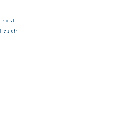
euls.fr
leuls.fr