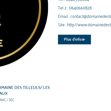
Tel 2 :
0640660828
Email :
contact@domainedestill
Site :
http://www.domainedestil
Plus d'infos
MAINE DES TILLEULS/ LES
AUX
ANC / SEC