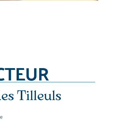
CTEUR
s Tilleuls
le