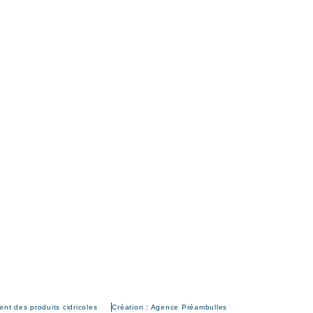
nt des produits cidricoles
Création : Agence Préambulles