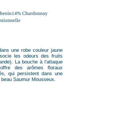
Chenin14% Chardonnay
tionnelle
 dans une robe couleur jaune
ssocie les odeurs des fruits
ande). La bouche à l'attaque
e offre des arômes floraux
lés, qui persistent dans une
rès beau Saumur Mousseux.