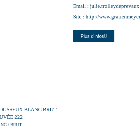
Email :
julie.trolleydeprevaux
Site :
http://www.gratienmeye
Plus d'infos
OUSSEUX BLANC BRUT
UVÉE 222
ANC / BRUT