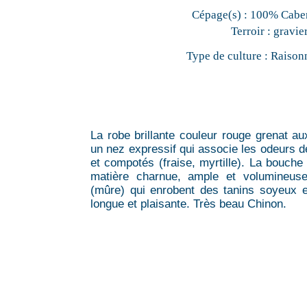
Cépage(s) :
100% Caber
Terroir :
gravie
Type de culture :
Raison
La robe brillante couleur rouge grenat aux
un nez expressif qui associe les odeurs de
et compotés (fraise, myrtille). La bouche 
matière charnue, ample et volumineus
(mûre) qui enrobent des tanins soyeux e
longue et plaisante. Très beau Chinon.