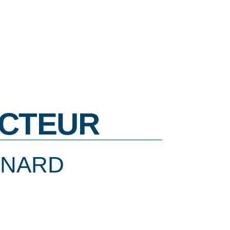
CTEUR
RNARD
U