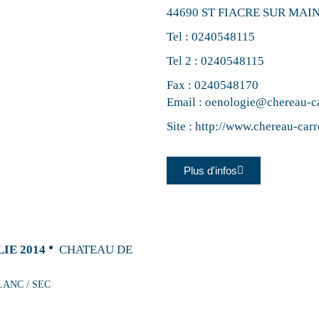
44690 ST FIACRE SUR MAI
Tel :
0240548115
Tel 2 :
0240548115
Fax : 0240548170
Email :
oenologie@chereau-ca
Site :
http://www.chereau-carre
Plus d'infos
IE 2014
CHATEAU DE
LANC / SEC