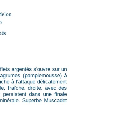
Melon
es
née
eflets argentés s'ouvre sur un
s agrumes (pamplemousse) à
uche à l'attaque délicatement
e, fraîche, droite, avec des
t persistent dans une finale
 minérale. Superbe Muscadet