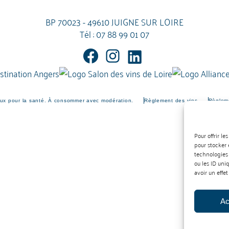
BP 70023 - 49610 JUIGNE SUR LOIRE
Tél :
07 88 99 01 07
eux pour la santé. À consommer avec modération.
Règlement des vins
Règleme
Pour offrir l
pour stocker 
technologies
ou les ID uni
avoir un effet
Ac