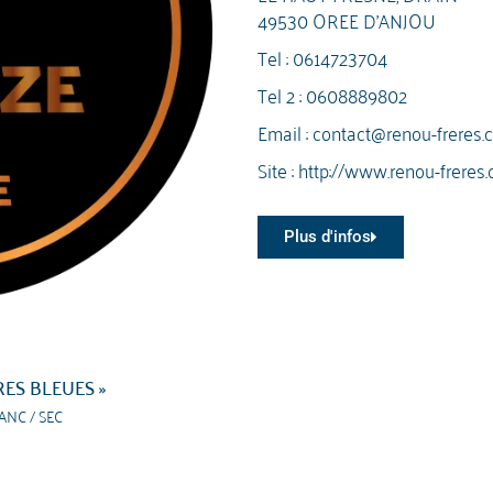
49530 OREE D'ANJOU
Tel :
0614723704
Tel 2 :
0608889802
Email :
contact@renou-freres.
Site :
http://www.renou-freres
Plus d'infos
RES BLEUES »
ANC / SEC