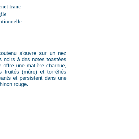
net franc
gile
tionnelle
 soutenu s'ouvre sur un nez
ts noirs à des notes toastées
e offre une matière charnue,
 fruités (mûre) et torréfiés
ssants et persistent dans une
hinon rouge.