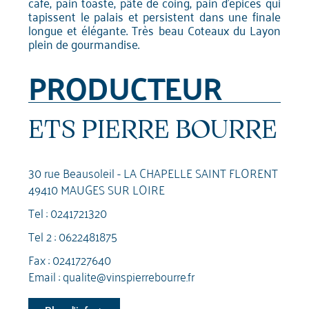
café, pain toasté, pâte de coing, pain d'épices qui
tapissent le palais et persistent dans une finale
longue et élégante. Très beau Coteaux du Layon
plein de gourmandise.
PRODUCTEUR
ETS PIERRE BOURRE
30 rue Beausoleil - LA CHAPELLE SAINT FLORENT
49410 MAUGES SUR LOIRE
Tel :
0241721320
Tel 2 :
0622481875
Fax : 0241727640
Email :
qualite@vinspierrebourre.fr