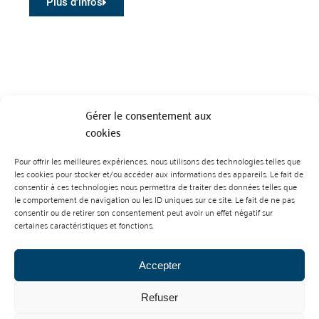
Plus d'infos
Gérer le consentement aux
cookies
Pour offrir les meilleures expériences, nous utilisons des technologies telles que
BP 70023 - 49610 JUIGNE SUR LOIRE
les cookies pour stocker et/ou accéder aux informations des appareils. Le fait de
Tél :
07 88 99 01 07
consentir à ces technologies nous permettra de traiter des données telles que
le comportement de navigation ou les ID uniques sur ce site. Le fait de ne pas
consentir ou de retirer son consentement peut avoir un effet négatif sur
certaines caractéristiques et fonctions.
Accepter
Refuser
Mentions Légales