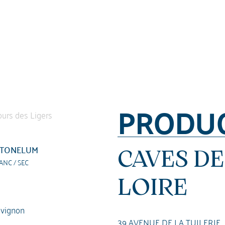
PRODU
TONELUM
CAVES DE
ANC / SEC
LOIRE
vignon
39 AVENUE DE LA TUILERIE