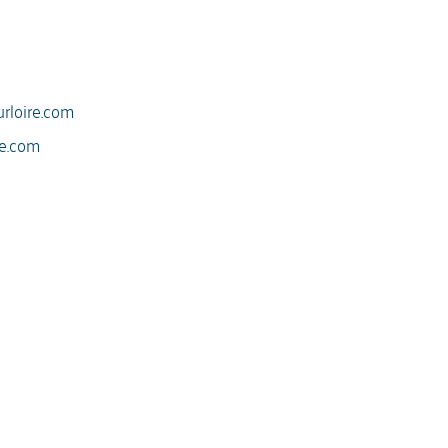
rloire.com
re.com