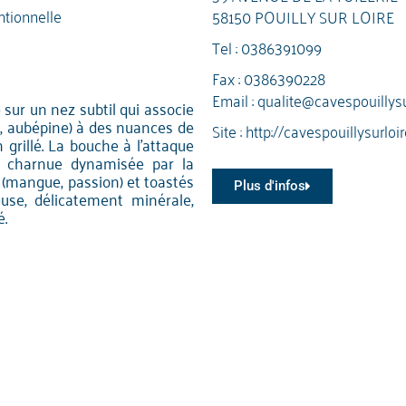
tionnelle
58150 POUILLY SUR LOIRE
Tel :
0386391099
Fax : 0386390228
Email :
qualite@cavespouillysu
e sur un nez subtil qui associe
s, aubépine) à des nuances de
Site :
http://cavespouillysurloi
grillé. La bouche à l’attaque
e charnue dynamisée par la
s (mangue, passion) et toastés
Plus d'infos
use, délicatement minérale,
é.